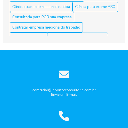
Clinica exame demissional curitiba
Clínica para exame ASO
Aso Curitiba é a Solução Ideal para sua Saúde e Bem-Estar
Consultoria para PGR sua empresa
Aso Curitiba é a Solução Ideal para sua Saúde e Segurança
Contratar empresa medicina do trabalho
no Trabalho
Curso nr10 curitiba
Elaboração laudo periculosidade
Aso Curitiba: 5 Dicas Para Escolher o Melhor Serviço
Empresa de medicina do trabalho
ASO Curitiba: clínicas especializadas em exames admissionais
Empresa de medicina do trabalho curitiba
e periódicos
Empresa que faz laudo de insalubridade
ASO Curitiba: Como Garantir a Saúde dos Trabalhadores com
Exames Ocupacionais
Gestão de riscos ocupacionais
Aso Curitiba: Conheça a Melhor Acessoria
Laudo de ruido ambiental curitiba
Laudo periculosidade
comercial@labortecconsultoria.com.br
Envie um E-mail
Pcmso aso curitiba
Ppra pcmso curitiba
Aso Curitiba: Descubra Como Garantir Seu Futuro Profissional
com Segurança
Programa de gerenciamento de Riscos PGR
Aso Curitiba: Descubra Tudo Aqui
Programa de gerenciamento de riscos pgr