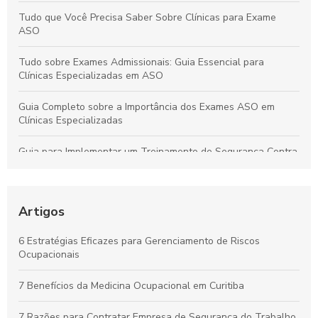
Tudo que Você Precisa Saber Sobre Clínicas para Exame
ASO
Tudo sobre Exames Admissionais: Guia Essencial para
Clínicas Especializadas em ASO
Guia Completo sobre a Importância dos Exames ASO em
Clínicas Especializadas
Guia para Implementar um Treinamento de Segurança Contra
Incêndios Eficiente na Empresa
Laudo de Insalubridade: Essencial para Garantir a Segurança
no Trabalho
Artigos
Por que os Exames Ocupacionais São Essenciais para a
6 Estratégias Eficazes para Gerenciamento de Riscos
Saúde e Segurança no Trabalho
Ocupacionais
Curso de NR10 em Curitiba: Essencial para Garantir a
7 Benefícios da Medicina Ocupacional em Curitiba
Segurança no Trabalho
7 Razões para Contratar Empresa de Segurança do Trabalho