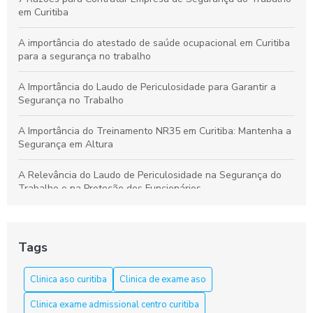
em Curitiba
A importância do atestado de saúde ocupacional em Curitiba
para a segurança no trabalho
A Importância do Laudo de Periculosidade para Garantir a
Segurança no Trabalho
A Importância do Treinamento NR35 em Curitiba: Mantenha a
Segurança em Altura
A Relevância do Laudo de Periculosidade na Segurança do
Trabalho e na Proteção dos Funcionários
Aprenda a Elaborar um Laudo de Periculosidade com Precisão
Tags
Aprenda tudo sobre o curso NR 33 em Curitiba e garanta sua
segurança
Clinica aso curitiba
Clinica de exame aso
Aso Curitiba é a Solução Ideal para a Saúde e Segurança do
Clinica exame admissional centro curitiba
Trabalho