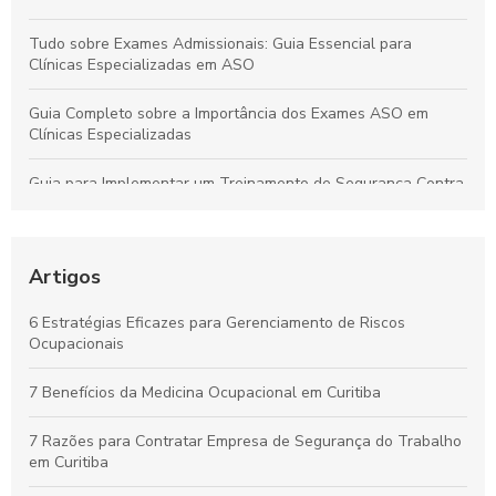
Tudo sobre Exames Admissionais: Guia Essencial para
Clínicas Especializadas em ASO
Guia Completo sobre a Importância dos Exames ASO em
Clínicas Especializadas
Guia para Implementar um Treinamento de Segurança Contra
Incêndios Eficiente na Empresa
Laudo de Insalubridade: Essencial para Garantir a Segurança
no Trabalho
Artigos
Por que os Exames Ocupacionais São Essenciais para a
6 Estratégias Eficazes para Gerenciamento de Riscos
Saúde e Segurança no Trabalho
Ocupacionais
Curso de NR10 em Curitiba: Essencial para Garantir a
7 Benefícios da Medicina Ocupacional em Curitiba
Segurança no Trabalho
7 Razões para Contratar Empresa de Segurança do Trabalho
em Curitiba