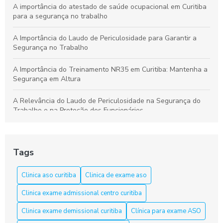
A importância do atestado de saúde ocupacional em Curitiba
para a segurança no trabalho
A Importância do Laudo de Periculosidade para Garantir a
Segurança no Trabalho
A Importância do Treinamento NR35 em Curitiba: Mantenha a
Segurança em Altura
A Relevância do Laudo de Periculosidade na Segurança do
Trabalho e na Proteção dos Funcionários
Aprenda a Elaborar um Laudo de Periculosidade com Precisão
Tags
Aprenda tudo sobre o curso NR 33 em Curitiba e garanta sua
segurança
Clinica aso curitiba
Clinica de exame aso
Aso Curitiba é a Solução Ideal para a Saúde e Segurança do
Clinica exame admissional centro curitiba
Trabalho
Clinica exame demissional curitiba
Clínica para exame ASO
Aso Curitiba é a Solução Ideal para sua Saúde e Bem-Estar