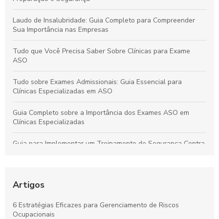
Laudo de Insalubridade: Guia Completo para Compreender
Sua Importância nas Empresas
Tudo que Você Precisa Saber Sobre Clínicas para Exame
ASO
Tudo sobre Exames Admissionais: Guia Essencial para
Clínicas Especializadas em ASO
Guia Completo sobre a Importância dos Exames ASO em
Clínicas Especializadas
Guia para Implementar um Treinamento de Segurança Contra
Incêndios Eficiente na Empresa
Laudo de Insalubridade: Essencial para Garantir a Segurança
no Trabalho
Artigos
Por que os Exames Ocupacionais São Essenciais para a
6 Estratégias Eficazes para Gerenciamento de Riscos
Saúde e Segurança no Trabalho
Ocupacionais