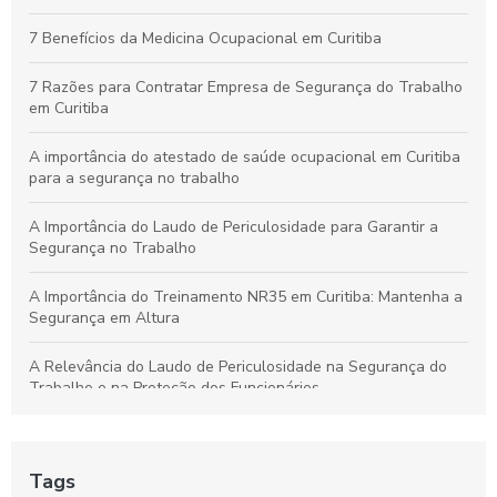
Curso de NR10 em Curitiba: Essencial para Garantir a
7 Benefícios da Medicina Ocupacional em Curitiba
Segurança no Trabalho
7 Razões para Contratar Empresa de Segurança do Trabalho
em Curitiba
A importância do atestado de saúde ocupacional em Curitiba
para a segurança no trabalho
A Importância do Laudo de Periculosidade para Garantir a
Segurança no Trabalho
A Importância do Treinamento NR35 em Curitiba: Mantenha a
Segurança em Altura
A Relevância do Laudo de Periculosidade na Segurança do
Trabalho e na Proteção dos Funcionários
Aprenda a Elaborar um Laudo de Periculosidade com Precisão
Tags
Aprenda tudo sobre o curso NR 33 em Curitiba e garanta sua