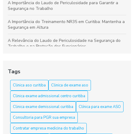
A Importância do Laudo de Periculosidade para Garantir a
Segurança no Trabalho
A Importância do Treinamento NR35 em Curitiba: Mantenha a
Segurança em Altura
A Relevância do Laudo de Periculosidade na Segurança do
Trabalho e na Proteção dos Funcionários
Aprenda a Elaborar um Laudo de Periculosidade com Precisão
Tags
Aprenda tudo sobre o curso NR 33 em Curitiba e garanta sua
segurança
Clinica aso curitiba
Clinica de exame aso
Aso Curitiba é a Solução Ideal para a Saúde e Segurança do
Clinica exame admissional centro curitiba
Trabalho
Clinica exame demissional curitiba
Clínica para exame ASO
Aso Curitiba é a Solução Ideal para sua Saúde e Bem-Estar
Consultoria para PGR sua empresa
Aso Curitiba é a Solução Ideal para sua Saúde e Segurança
Contratar empresa medicina do trabalho
no Trabalho