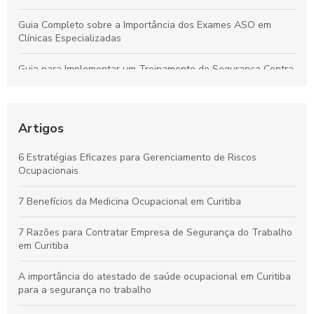
Guia Completo sobre a Importância dos Exames ASO em
Clínicas Especializadas
Guia para Implementar um Treinamento de Segurança Contra
Incêndios Eficiente na Empresa
Laudo de Insalubridade: Essencial para Garantir a Segurança
no Trabalho
Artigos
Por que os Exames Ocupacionais São Essenciais para a
6 Estratégias Eficazes para Gerenciamento de Riscos
Saúde e Segurança no Trabalho
Ocupacionais
Curso de NR10 em Curitiba: Essencial para Garantir a
7 Benefícios da Medicina Ocupacional em Curitiba
Segurança no Trabalho
7 Razões para Contratar Empresa de Segurança do Trabalho
em Curitiba
A importância do atestado de saúde ocupacional em Curitiba
para a segurança no trabalho