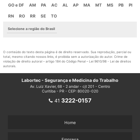
GO e DF
AM
PA
AC
AL
AP
MA
MT
MS
PB
PI
RN
RO
RR
SE
TO
Selecione a região do Brasil
O conteúdo do texto desta página é de direito reservado. Sua reprodução, parcial ou
total, mesmo citando nossos links, é proibida sem a autorização do autor. Crime de
violação de direito autoral – artigo 184 do Código Penal –
Lei 9610/98 - Lei de direitos
autorais
.
Labortec - Segurança e Medicina do Trabalho
Av. Luiz Xavier, 68 - 2 andar - cjt 201 - Centro
Curitiba - PR - CEP: 80020-020
3222-0157
41
Home
Empresa