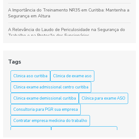
A Importância do Treinamento NR35 em Curitiba: Mantenha a
Segurança em Altura
A Relevância do Laudo de Periculosidade na Segurança do
Trabalho e na Proteção dos Funcionários
Aprenda a Elaborar um Laudo de Periculosidade com Precisão
Tags
Aprenda tudo sobre o curso NR 33 em Curitiba e garanta sua
segurança
Clinica aso curitiba
Clinica de exame aso
Aso Curitiba é a Solução Ideal para a Saúde e Segurança do
Clinica exame admissional centro curitiba
Trabalho
Clinica exame demissional curitiba
Clínica para exame ASO
Aso Curitiba é a Solução Ideal para sua Saúde e Bem-Estar
Consultoria para PGR sua empresa
Aso Curitiba é a Solução Ideal para sua Saúde e Segurança
Contratar empresa medicina do trabalho
no Trabalho
Curso nr10 curitiba
Elaboração laudo periculosidade
Aso Curitiba: 5 Dicas Para Escolher o Melhor Serviço