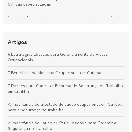
Clínicas Especializadas
Guia para Implementar um Treinamento de Segurança Contra
Incêndios Eficiente na Empresa
Laudo de Insalubridade: Essencial para Garantir a Segurança
no Trabalho
Artigos
Por que os Exames Ocupacionais São Essenciais para a
6 Estratégias Eficazes para Gerenciamento de Riscos
Saúde e Segurança no Trabalho
Ocupacionais
Curso de NR10 em Curitiba: Essencial para Garantir a
7 Benefícios da Medicina Ocupacional em Curitiba
Segurança no Trabalho
7 Razões para Contratar Empresa de Segurança do Trabalho
em Curitiba
A importância do atestado de saúde ocupacional em Curitiba
para a segurança no trabalho
A Importância do Laudo de Periculosidade para Garantir a
Segurança no Trabalho