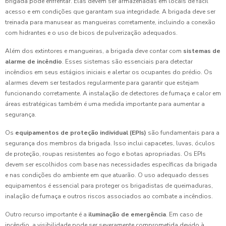
brigada pode enfrentar. Elas devem ser armazenadas em locais de fácil
acesso e em condições que garantam sua integridade. A brigada deve ser
treinada para manusear as mangueiras corretamente, incluindo a conexão
com hidrantes e o uso de bicos de pulverização adequados.
Além dos extintores e mangueiras, a brigada deve contar com
sistemas de
alarme de incêndio
. Esses sistemas são essenciais para detectar
incêndios em seus estágios iniciais e alertar os ocupantes do prédio. Os
alarmes devem ser testados regularmente para garantir que estejam
funcionando corretamente. A instalação de detectores de fumaça e calor em
áreas estratégicas também é uma medida importante para aumentar a
segurança.
Os
equipamentos de proteção individual (EPIs)
são fundamentais para a
segurança dos membros da brigada. Isso inclui capacetes, luvas, óculos
de proteção, roupas resistentes ao fogo e botas apropriadas. Os EPIs
devem ser escolhidos com base nas necessidades específicas da brigada
e nas condições do ambiente em que atuarão. O uso adequado desses
equipamentos é essencial para proteger os brigadistas de queimaduras,
inalação de fumaça e outros riscos associados ao combate a incêndios.
Outro recurso importante é a
iluminação de emergência
. Em caso de
incêndio, a visibilidade pode ser severamente comprometida devido à