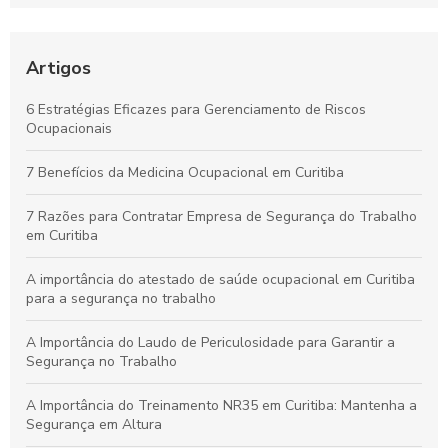
Incêndios Eficiente na Empresa
Laudo de Insalubridade: Essencial para Garantir a Segurança
no Trabalho
Artigos
Por que os Exames Ocupacionais São Essenciais para a
6 Estratégias Eficazes para Gerenciamento de Riscos
Saúde e Segurança no Trabalho
Ocupacionais
Curso de NR10 em Curitiba: Essencial para Garantir a
7 Benefícios da Medicina Ocupacional em Curitiba
Segurança no Trabalho
7 Razões para Contratar Empresa de Segurança do Trabalho
em Curitiba
A importância do atestado de saúde ocupacional em Curitiba
para a segurança no trabalho
A Importância do Laudo de Periculosidade para Garantir a
Segurança no Trabalho
A Importância do Treinamento NR35 em Curitiba: Mantenha a
Segurança em Altura