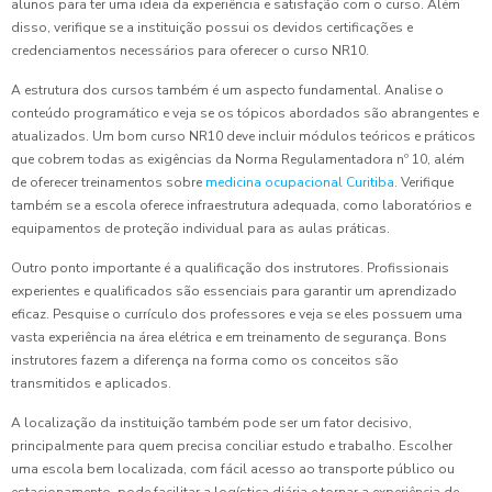
alunos para ter uma ideia da experiência e satisfação com o curso. Além
disso, verifique se a instituição possui os devidos certificações e
credenciamentos necessários para oferecer o curso NR10.
A estrutura dos cursos também é um aspecto fundamental. Analise o
conteúdo programático e veja se os tópicos abordados são abrangentes e
atualizados. Um bom curso NR10 deve incluir módulos teóricos e práticos
que cobrem todas as exigências da Norma Regulamentadora nº 10, além
de oferecer treinamentos sobre
medicina ocupacional Curitiba
. Verifique
também se a escola oferece infraestrutura adequada, como laboratórios e
equipamentos de proteção individual para as aulas práticas.
Outro ponto importante é a qualificação dos instrutores. Profissionais
experientes e qualificados são essenciais para garantir um aprendizado
eficaz. Pesquise o currículo dos professores e veja se eles possuem uma
vasta experiência na área elétrica e em treinamento de segurança. Bons
instrutores fazem a diferença na forma como os conceitos são
transmitidos e aplicados.
A localização da instituição também pode ser um fator decisivo,
principalmente para quem precisa conciliar estudo e trabalho. Escolher
uma escola bem localizada, com fácil acesso ao transporte público ou
estacionamento, pode facilitar a logística diária e tornar a experiência de