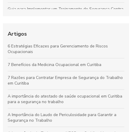
Guia para Implementar um Treinamento de Segurança Contra
Incêndios Eficiente na Empresa
Laudo de Insalubridade: Essencial para Garantir a Segurança
no Trabalho
Artigos
Por que os Exames Ocupacionais São Essenciais para a
6 Estratégias Eficazes para Gerenciamento de Riscos
Saúde e Segurança no Trabalho
Ocupacionais
Curso de NR10 em Curitiba: Essencial para Garantir a
7 Benefícios da Medicina Ocupacional em Curitiba
Segurança no Trabalho
7 Razões para Contratar Empresa de Segurança do Trabalho
em Curitiba
A importância do atestado de saúde ocupacional em Curitiba
para a segurança no trabalho
A Importância do Laudo de Periculosidade para Garantir a
Segurança no Trabalho