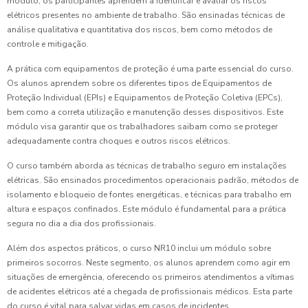
módulo, os participantes aprendem a identificar e avaliar os riscos
elétricos presentes no ambiente de trabalho. São ensinadas técnicas de
análise qualitativa e quantitativa dos riscos, bem como métodos de
controle e mitigação.
A prática com equipamentos de proteção é uma parte essencial do curso.
Os alunos aprendem sobre os diferentes tipos de Equipamentos de
Proteção Individual (EPIs) e Equipamentos de Proteção Coletiva (EPCs),
bem como a correta utilização e manutenção desses dispositivos. Este
módulo visa garantir que os trabalhadores saibam como se proteger
adequadamente contra choques e outros riscos elétricos.
O curso também aborda as técnicas de trabalho seguro em instalações
elétricas. São ensinados procedimentos operacionais padrão, métodos de
isolamento e bloqueio de fontes energéticas, e técnicas para trabalho em
altura e espaços confinados. Este módulo é fundamental para a prática
segura no dia a dia dos profissionais.
Além dos aspectos práticos, o curso NR10 inclui um módulo sobre
primeiros socorros. Neste segmento, os alunos aprendem como agir em
situações de emergência, oferecendo os primeiros atendimentos a vítimas
de acidentes elétricos até a chegada de profissionais médicos. Esta parte
do curso é vital para salvar vidas em casos de incidentes.