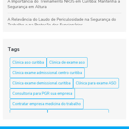
A Importância do Treinamento NR35 em Curitiba: Mantenha a
Segurança em Altura
A Relevância do Laudo de Periculosidade na Segurança do
Trabalho e na Proteção dos Funcionários
Aprenda a Elaborar um Laudo de Periculosidade com Precisão
Tags
Aprenda tudo sobre o curso NR 33 em Curitiba e garanta sua
segurança
Clinica aso curitiba
Clinica de exame aso
Aso Curitiba é a Solução Ideal para a Saúde e Segurança do
Clinica exame admissional centro curitiba
Trabalho
Clinica exame demissional curitiba
Clínica para exame ASO
Aso Curitiba é a Solução Ideal para sua Saúde e Bem-Estar
Consultoria para PGR sua empresa
Aso Curitiba é a Solução Ideal para sua Saúde e Segurança
Contratar empresa medicina do trabalho
no Trabalho
Curso nr10 curitiba
Elaboração laudo periculosidade
Aso Curitiba: 5 Dicas Para Escolher o Melhor Serviço
Empresa de medicina do trabalho