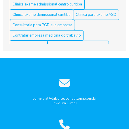
Clinica exame admissional centro curitiba
Trabalho
Clinica exame demissional curitiba
Clínica para exame ASO
Aso Curitiba é a Solução Ideal para sua Saúde e Bem-Estar
Consultoria para PGR sua empresa
Aso Curitiba é a Solução Ideal para sua Saúde e Segurança
Contratar empresa medicina do trabalho
no Trabalho
Curso nr10 curitiba
Elaboração laudo periculosidade
Aso Curitiba: 5 Dicas Para Escolher o Melhor Serviço
Empresa de medicina do trabalho
ASO Curitiba: clínicas especializadas em exames admissionais
Empresa de medicina do trabalho curitiba
e periódicos
Empresa que faz laudo de insalubridade
ASO Curitiba: Como Garantir a Saúde dos Trabalhadores com
Exames Ocupacionais
Gestão de riscos ocupacionais
Aso Curitiba: Conheça a Melhor Acessoria
Laudo de ruido ambiental curitiba
Laudo periculosidade
comercial@labortecconsultoria.com.br
Envie um E-mail
Pcmso aso curitiba
Ppra pcmso curitiba
Aso Curitiba: Descubra Como Garantir Seu Futuro Profissional
com Segurança
Programa de gerenciamento de Riscos PGR
Aso Curitiba: Descubra Tudo Aqui
Programa de gerenciamento de riscos pgr