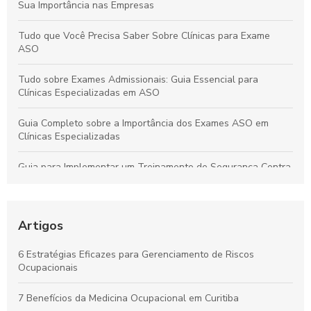
Sua Importância nas Empresas
Tudo que Você Precisa Saber Sobre Clínicas para Exame
ASO
Tudo sobre Exames Admissionais: Guia Essencial para
Clínicas Especializadas em ASO
Guia Completo sobre a Importância dos Exames ASO em
Clínicas Especializadas
Guia para Implementar um Treinamento de Segurança Contra
Incêndios Eficiente na Empresa
Laudo de Insalubridade: Essencial para Garantir a Segurança
no Trabalho
Artigos
Por que os Exames Ocupacionais São Essenciais para a
6 Estratégias Eficazes para Gerenciamento de Riscos
Saúde e Segurança no Trabalho
Ocupacionais
Curso de NR10 em Curitiba: Essencial para Garantir a
7 Benefícios da Medicina Ocupacional em Curitiba