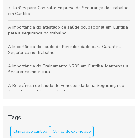
Segurança no Trabalho
7 Razões para Contratar Empresa de Segurança do Trabalho
em Curitiba
A importância do atestado de saúde ocupacional em Curitiba
para a segurança no trabalho
A Importância do Laudo de Periculosidade para Garantir a
Segurança no Trabalho
A Importância do Treinamento NR35 em Curitiba: Mantenha a
Segurança em Altura
A Relevância do Laudo de Periculosidade na Segurança do
Trabalho e na Proteção dos Funcionários
Aprenda a Elaborar um Laudo de Periculosidade com Precisão
Tags
Aprenda tudo sobre o curso NR 33 em Curitiba e garanta sua
segurança
Clinica aso curitiba
Clinica de exame aso
Aso Curitiba é a Solução Ideal para a Saúde e Segurança do