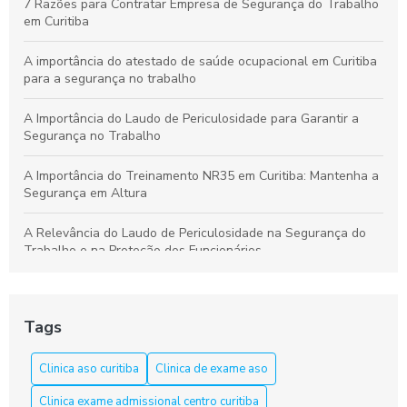
7 Razões para Contratar Empresa de Segurança do Trabalho
em Curitiba
A importância do atestado de saúde ocupacional em Curitiba
para a segurança no trabalho
A Importância do Laudo de Periculosidade para Garantir a
Segurança no Trabalho
A Importância do Treinamento NR35 em Curitiba: Mantenha a
Segurança em Altura
A Relevância do Laudo de Periculosidade na Segurança do
Trabalho e na Proteção dos Funcionários
Aprenda a Elaborar um Laudo de Periculosidade com Precisão
Tags
Aprenda tudo sobre o curso NR 33 em Curitiba e garanta sua
segurança
Clinica aso curitiba
Clinica de exame aso
Aso Curitiba é a Solução Ideal para a Saúde e Segurança do
Clinica exame admissional centro curitiba
Trabalho