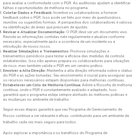
para avaliar a conformidade com o PGR. As auditorias ajudam a identificar
falhas e oportunidades de melhoria no programa.
Coletar Dados e Feedback:
Incentive os colaboradores a fornecer
feedback sobre o PGR. Isso pode ser feito por meio de questionários,
reuniões ou sugestões formais. A perspectiva dos colaboradores é valiosa
na identificação de áreas que precisam de ajustes.
Revisar e Atualizar Documentação:
O PGR deve ser um documento vivo.
Revisite as informações contidas nele regularmente e atualize conforme
necessário, especialmente após a ocorrência de um incidente ou a
introdução de novos riscos.
Realizar Simulações e Treinamentos:
Promova simulações e
treinamentos periódicos para testar a eficácia das medidas de controle
estabelecidas. Isso não apenas prepara os colaboradores para situações
de risco, mas também valida o PGR em um cenário prático.
Envolver a Alta Direção:
Mantenha a alta direção informada sobre o status
do PGR e as ações tomadas. Seu envolvimento é crucial para assegurar que
os recursos necessários estejam disponíveis para melhorias contínuas.
Estabelecer um Ciclo de Melhoria Contínua:
Adote a filosofia de melhoria
contínua, onde o PGR é constantemente avaliado e adaptado. Isso
garantirá que o programa esteja sempre alinhado às melhores práticas e
às mudanças no ambiente de trabalho.
Seguir essas etapas garantirá que seu Programa de Gerenciamento de
Riscos continue a ser relevante e eficaz, contribuindo para um ambiente de
trabalho cada vez mais seguro para todos.
Após explorar a importância e os benefícios do Programa de