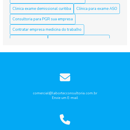
Clinica exame demissional curitiba
Clínica para exame ASO
Aso Curitiba é a Solução Ideal para sua Saúde e Bem-Estar
Consultoria para PGR sua empresa
Aso Curitiba é a Solução Ideal para sua Saúde e Segurança
Contratar empresa medicina do trabalho
no Trabalho
Curso nr10 curitiba
Elaboração laudo periculosidade
Aso Curitiba: 5 Dicas Para Escolher o Melhor Serviço
Empresa de medicina do trabalho
ASO Curitiba: clínicas especializadas em exames admissionais
Empresa de medicina do trabalho curitiba
e periódicos
Empresa que faz laudo de insalubridade
ASO Curitiba: Como Garantir a Saúde dos Trabalhadores com
Exames Ocupacionais
Gestão de riscos ocupacionais
Aso Curitiba: Conheça a Melhor Acessoria
Laudo de ruido ambiental curitiba
Laudo periculosidade
comercial@labortecconsultoria.com.br
Envie um E-mail
Pcmso aso curitiba
Ppra pcmso curitiba
Aso Curitiba: Descubra Como Garantir Seu Futuro Profissional
com Segurança
Programa de gerenciamento de Riscos PGR
Aso Curitiba: Descubra Tudo Aqui
Programa de gerenciamento de riscos pgr