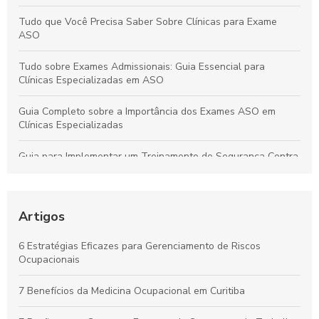
Tudo que Você Precisa Saber Sobre Clínicas para Exame
ASO
Tudo sobre Exames Admissionais: Guia Essencial para
Clínicas Especializadas em ASO
Guia Completo sobre a Importância dos Exames ASO em
Clínicas Especializadas
Guia para Implementar um Treinamento de Segurança Contra
Incêndios Eficiente na Empresa
Laudo de Insalubridade: Essencial para Garantir a Segurança
no Trabalho
Artigos
Por que os Exames Ocupacionais São Essenciais para a
6 Estratégias Eficazes para Gerenciamento de Riscos
Saúde e Segurança no Trabalho
Ocupacionais
Curso de NR10 em Curitiba: Essencial para Garantir a
7 Benefícios da Medicina Ocupacional em Curitiba
Segurança no Trabalho