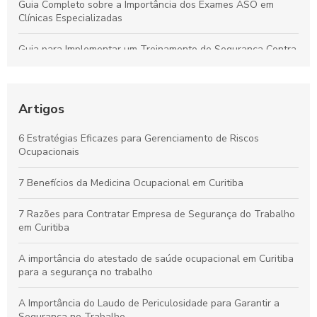
Guia Completo sobre a Importância dos Exames ASO em
Clínicas Especializadas
Guia para Implementar um Treinamento de Segurança Contra
Incêndios Eficiente na Empresa
Laudo de Insalubridade: Essencial para Garantir a Segurança
no Trabalho
Artigos
Por que os Exames Ocupacionais São Essenciais para a
6 Estratégias Eficazes para Gerenciamento de Riscos
Saúde e Segurança no Trabalho
Ocupacionais
Curso de NR10 em Curitiba: Essencial para Garantir a
7 Benefícios da Medicina Ocupacional em Curitiba
Segurança no Trabalho
7 Razões para Contratar Empresa de Segurança do Trabalho
em Curitiba
A importância do atestado de saúde ocupacional em Curitiba
para a segurança no trabalho
A Importância do Laudo de Periculosidade para Garantir a
Segurança no Trabalho