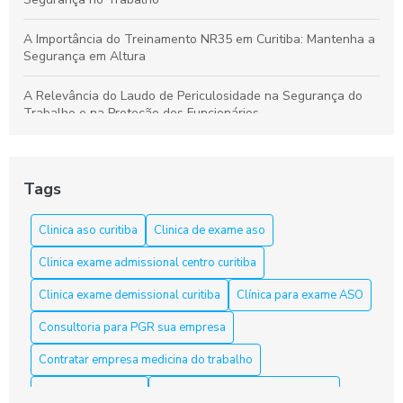
A Importância do Treinamento NR35 em Curitiba: Mantenha a
Segurança em Altura
A Relevância do Laudo de Periculosidade na Segurança do
Trabalho e na Proteção dos Funcionários
Aprenda a Elaborar um Laudo de Periculosidade com Precisão
Tags
Aprenda tudo sobre o curso NR 33 em Curitiba e garanta sua
segurança
Clinica aso curitiba
Clinica de exame aso
Aso Curitiba é a Solução Ideal para a Saúde e Segurança do
Clinica exame admissional centro curitiba
Trabalho
Clinica exame demissional curitiba
Clínica para exame ASO
Aso Curitiba é a Solução Ideal para sua Saúde e Bem-Estar
Consultoria para PGR sua empresa
Aso Curitiba é a Solução Ideal para sua Saúde e Segurança
Contratar empresa medicina do trabalho
no Trabalho
Curso nr10 curitiba
Elaboração laudo periculosidade
Aso Curitiba: 5 Dicas Para Escolher o Melhor Serviço