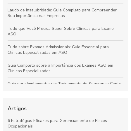
Laudo de Insalubridade: Guia Completo para Compreender
Sua Importância nas Empresas
Tudo que Você Precisa Saber Sobre Clínicas para Exame
ASO
Tudo sobre Exames Admissionais: Guia Essencial para
Clínicas Especializadas em ASO
Guia Completo sobre a Importância dos Exames ASO em
Clínicas Especializadas
Guia para Implementar um Treinamento de Segurança Contra
Incêndios Eficiente na Empresa
Laudo de Insalubridade: Essencial para Garantir a Segurança
no Trabalho
Artigos
Por que os Exames Ocupacionais São Essenciais para a
6 Estratégias Eficazes para Gerenciamento de Riscos
Saúde e Segurança no Trabalho
Ocupacionais