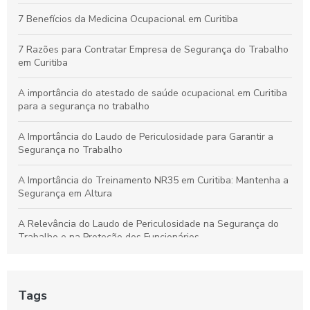
Curso de NR10 em Curitiba: Essencial para Garantir a
7 Benefícios da Medicina Ocupacional em Curitiba
Segurança no Trabalho
7 Razões para Contratar Empresa de Segurança do Trabalho
em Curitiba
A importância do atestado de saúde ocupacional em Curitiba
para a segurança no trabalho
A Importância do Laudo de Periculosidade para Garantir a
Segurança no Trabalho
A Importância do Treinamento NR35 em Curitiba: Mantenha a
Segurança em Altura
A Relevância do Laudo de Periculosidade na Segurança do
Trabalho e na Proteção dos Funcionários
Aprenda a Elaborar um Laudo de Periculosidade com Precisão
Tags
Aprenda tudo sobre o curso NR 33 em Curitiba e garanta sua