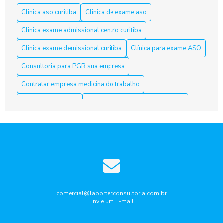
segurança
Clinica aso curitiba
Clinica de exame aso
Aso Curitiba é a Solução Ideal para a Saúde e Segurança do
Clinica exame admissional centro curitiba
Trabalho
Clinica exame demissional curitiba
Clínica para exame ASO
Aso Curitiba é a Solução Ideal para sua Saúde e Bem-Estar
Consultoria para PGR sua empresa
Aso Curitiba é a Solução Ideal para sua Saúde e Segurança
Contratar empresa medicina do trabalho
no Trabalho
Curso nr10 curitiba
Elaboração laudo periculosidade
Aso Curitiba: 5 Dicas Para Escolher o Melhor Serviço
Empresa de medicina do trabalho
ASO Curitiba: clínicas especializadas em exames admissionais
Empresa de medicina do trabalho curitiba
e periódicos
Empresa que faz laudo de insalubridade
ASO Curitiba: Como Garantir a Saúde dos Trabalhadores com
Exames Ocupacionais
Gestão de riscos ocupacionais
Aso Curitiba: Conheça a Melhor Acessoria
Laudo de ruido ambiental curitiba
Laudo periculosidade
comercial@labortecconsultoria.com.br
Envie um E-mail
Pcmso aso curitiba
Ppra pcmso curitiba
Aso Curitiba: Descubra Como Garantir Seu Futuro Profissional