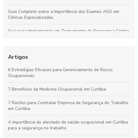
Guia Completo sobre a Importância dos Exames ASO em
Clínicas Especializadas
Guia para Implementar um Treinamento de Segurança Contra
Incêndios Eficiente na Empresa
Laudo de Insalubridade: Essencial para Garantir a Segurança
no Trabalho
Artigos
Por que os Exames Ocupacionais São Essenciais para a
6 Estratégias Eficazes para Gerenciamento de Riscos
Saúde e Segurança no Trabalho
Ocupacionais
Curso de NR10 em Curitiba: Essencial para Garantir a
7 Benefícios da Medicina Ocupacional em Curitiba
Segurança no Trabalho
7 Razões para Contratar Empresa de Segurança do Trabalho
em Curitiba
A importância do atestado de saúde ocupacional em Curitiba
para a segurança no trabalho