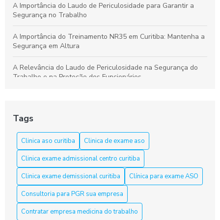
A Importância do Laudo de Periculosidade para Garantir a
Segurança no Trabalho
A Importância do Treinamento NR35 em Curitiba: Mantenha a
Segurança em Altura
A Relevância do Laudo de Periculosidade na Segurança do
Trabalho e na Proteção dos Funcionários
Aprenda a Elaborar um Laudo de Periculosidade com Precisão
Tags
Aprenda tudo sobre o curso NR 33 em Curitiba e garanta sua
segurança
Clinica aso curitiba
Clinica de exame aso
Aso Curitiba é a Solução Ideal para a Saúde e Segurança do
Clinica exame admissional centro curitiba
Trabalho
Clinica exame demissional curitiba
Clínica para exame ASO
Aso Curitiba é a Solução Ideal para sua Saúde e Bem-Estar
Consultoria para PGR sua empresa
Aso Curitiba é a Solução Ideal para sua Saúde e Segurança
Contratar empresa medicina do trabalho
no Trabalho