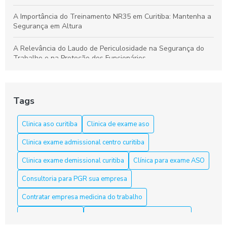
A Importância do Treinamento NR35 em Curitiba: Mantenha a
Segurança em Altura
A Relevância do Laudo de Periculosidade na Segurança do
Trabalho e na Proteção dos Funcionários
Aprenda a Elaborar um Laudo de Periculosidade com Precisão
Tags
Aprenda tudo sobre o curso NR 33 em Curitiba e garanta sua
segurança
Clinica aso curitiba
Clinica de exame aso
Aso Curitiba é a Solução Ideal para a Saúde e Segurança do
Clinica exame admissional centro curitiba
Trabalho
Clinica exame demissional curitiba
Clínica para exame ASO
Aso Curitiba é a Solução Ideal para sua Saúde e Bem-Estar
Consultoria para PGR sua empresa
Aso Curitiba é a Solução Ideal para sua Saúde e Segurança
Contratar empresa medicina do trabalho
no Trabalho
Curso nr10 curitiba
Elaboração laudo periculosidade
Aso Curitiba: 5 Dicas Para Escolher o Melhor Serviço