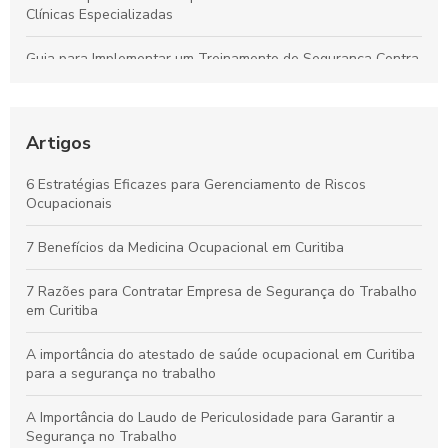
Clínicas Especializadas
Guia para Implementar um Treinamento de Segurança Contra
Incêndios Eficiente na Empresa
Laudo de Insalubridade: Essencial para Garantir a Segurança
no Trabalho
Artigos
Por que os Exames Ocupacionais São Essenciais para a
6 Estratégias Eficazes para Gerenciamento de Riscos
Saúde e Segurança no Trabalho
Ocupacionais
Curso de NR10 em Curitiba: Essencial para Garantir a
7 Benefícios da Medicina Ocupacional em Curitiba
Segurança no Trabalho
7 Razões para Contratar Empresa de Segurança do Trabalho
em Curitiba
A importância do atestado de saúde ocupacional em Curitiba
para a segurança no trabalho
A Importância do Laudo de Periculosidade para Garantir a
Segurança no Trabalho