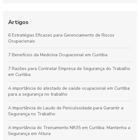
Incêndios Eficiente na Empresa
Laudo de Insalubridade: Essencial para Garantir a Segurança
no Trabalho
Artigos
Por que os Exames Ocupacionais São Essenciais para a
6 Estratégias Eficazes para Gerenciamento de Riscos
Saúde e Segurança no Trabalho
Ocupacionais
Curso de NR10 em Curitiba: Essencial para Garantir a
7 Benefícios da Medicina Ocupacional em Curitiba
Segurança no Trabalho
7 Razões para Contratar Empresa de Segurança do Trabalho
em Curitiba
A importância do atestado de saúde ocupacional em Curitiba
para a segurança no trabalho
A Importância do Laudo de Periculosidade para Garantir a
Segurança no Trabalho
A Importância do Treinamento NR35 em Curitiba: Mantenha a
Segurança em Altura