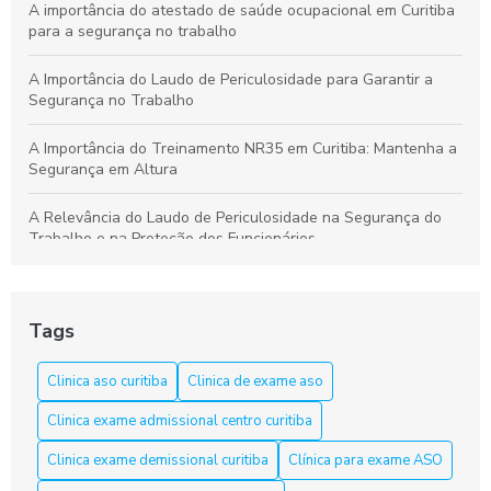
A importância do atestado de saúde ocupacional em Curitiba
para a segurança no trabalho
A Importância do Laudo de Periculosidade para Garantir a
Segurança no Trabalho
A Importância do Treinamento NR35 em Curitiba: Mantenha a
Segurança em Altura
A Relevância do Laudo de Periculosidade na Segurança do
Trabalho e na Proteção dos Funcionários
Aprenda a Elaborar um Laudo de Periculosidade com Precisão
Tags
Aprenda tudo sobre o curso NR 33 em Curitiba e garanta sua
segurança
Clinica aso curitiba
Clinica de exame aso
Aso Curitiba é a Solução Ideal para a Saúde e Segurança do
Clinica exame admissional centro curitiba
Trabalho
Clinica exame demissional curitiba
Clínica para exame ASO
Aso Curitiba é a Solução Ideal para sua Saúde e Bem-Estar