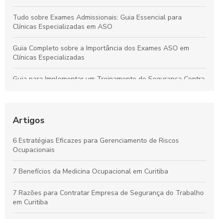
Tudo sobre Exames Admissionais: Guia Essencial para
Clínicas Especializadas em ASO
Guia Completo sobre a Importância dos Exames ASO em
Clínicas Especializadas
Guia para Implementar um Treinamento de Segurança Contra
Incêndios Eficiente na Empresa
Laudo de Insalubridade: Essencial para Garantir a Segurança
no Trabalho
Artigos
Por que os Exames Ocupacionais São Essenciais para a
6 Estratégias Eficazes para Gerenciamento de Riscos
Saúde e Segurança no Trabalho
Ocupacionais
Curso de NR10 em Curitiba: Essencial para Garantir a
7 Benefícios da Medicina Ocupacional em Curitiba
Segurança no Trabalho
7 Razões para Contratar Empresa de Segurança do Trabalho
em Curitiba