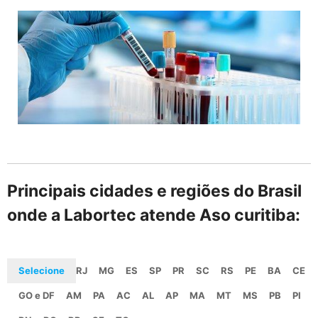
Principais cidades e regiões do Brasil
onde a Labortec atende Aso curitiba:
Selecione
RJ
MG
ES
SP
PR
SC
RS
PE
BA
CE
GO e DF
AM
PA
AC
AL
AP
MA
MT
MS
PB
PI