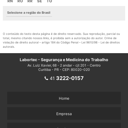
RN
RO
RR
SE
TO
Selecione a região do Brasil
O conteúdo do texto desta página é de direito reservado. Sua reprodução, parcial ou
total, mesmo citando nossos links, é proibida sem a autorização do autor. Crime de
violação de direito autoral – artigo 184 do Código Penal –
Lei 9610/98 - Lei de direitos
autorais
.
Labortec - Segurança e Medicina do Trabalho
Av. Luiz Xavier, 68 - 2 andar - cjt 201 - Centro
Curitiba - PR - CEP: 80020-020
3222-0157
41
Home
Empresa