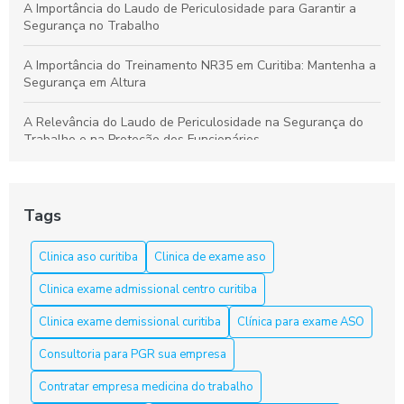
A Importância do Laudo de Periculosidade para Garantir a
Segurança no Trabalho
A Importância do Treinamento NR35 em Curitiba: Mantenha a
Segurança em Altura
A Relevância do Laudo de Periculosidade na Segurança do
Trabalho e na Proteção dos Funcionários
Aprenda a Elaborar um Laudo de Periculosidade com Precisão
Tags
Aprenda tudo sobre o curso NR 33 em Curitiba e garanta sua
segurança
Clinica aso curitiba
Clinica de exame aso
Aso Curitiba é a Solução Ideal para a Saúde e Segurança do
Clinica exame admissional centro curitiba
Trabalho
Clinica exame demissional curitiba
Clínica para exame ASO
Aso Curitiba é a Solução Ideal para sua Saúde e Bem-Estar
Consultoria para PGR sua empresa
Aso Curitiba é a Solução Ideal para sua Saúde e Segurança
Contratar empresa medicina do trabalho
no Trabalho