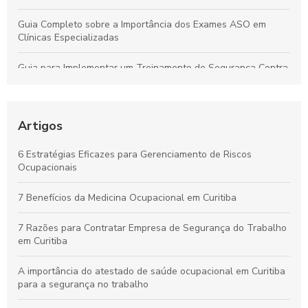
Guia Completo sobre a Importância dos Exames ASO em
Clínicas Especializadas
Guia para Implementar um Treinamento de Segurança Contra
Incêndios Eficiente na Empresa
Laudo de Insalubridade: Essencial para Garantir a Segurança
no Trabalho
Artigos
Por que os Exames Ocupacionais São Essenciais para a
6 Estratégias Eficazes para Gerenciamento de Riscos
Saúde e Segurança no Trabalho
Ocupacionais
Curso de NR10 em Curitiba: Essencial para Garantir a
7 Benefícios da Medicina Ocupacional em Curitiba
Segurança no Trabalho
7 Razões para Contratar Empresa de Segurança do Trabalho
em Curitiba
A importância do atestado de saúde ocupacional em Curitiba
para a segurança no trabalho