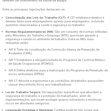
também um investimento na saúde da equipe.
Entre as principais legislações destacam-se:
Consolidação das Leis do Trabalho (CLT):
A CLT estabelece direitos e
deveres tanto para empregadores quanto para empregados, incluindo
questões relacionadas à saúde e segurança no trabalho.
Normas Regulamentadoras (NR):
São um conjunto de normas editadas
pelo Ministério do Trabalho e Emprego (MTE) que visam garantir a
segurança e saúde no ambiente de trabalho. Entre as NRs mais
relevantes estão:
NR 5:
Trata da constituição da Comissão Interna de Prevenção de
Acidentes (CIPA);
NR 7:
Estabelece a obrigatoriedade do Programa de Controle Médico
de Saúde Ocupacional (PCMSO);
NR 9:
Define diretrizes para a elaboração do Programa de Prevenção de
riscos ambientais (PPRA);
NR 17:
Aborda a ergonomia e as condições de trabalho que podem
causar desconforto físico aos trabalhadores.
Lei do Trabalho Seguro:
Há legislações específicas que abordam a
segurança do trabalho e a proteção do trabalhador, além de
regulamentações que visam proteger grupos vulneráveis e minimizar
riscos em atividades perigosas.
Legislação Estadual e Municipal:
Curitiba pode ter leis locais que