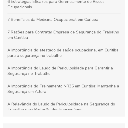
Por que os Exames Ocupacionais São Essenciais para a
6 Estratégias Eficazes para Gerenciamento de Riscos
Saúde e Segurança no Trabalho
Ocupacionais
Curso de NR10 em Curitiba: Essencial para Garantir a
7 Benefícios da Medicina Ocupacional em Curitiba
Segurança no Trabalho
7 Razões para Contratar Empresa de Segurança do Trabalho
em Curitiba
A importância do atestado de saúde ocupacional em Curitiba
para a segurança no trabalho
A Importância do Laudo de Periculosidade para Garantir a
Segurança no Trabalho
A Importância do Treinamento NR35 em Curitiba: Mantenha a
Segurança em Altura
A Relevância do Laudo de Periculosidade na Segurança do
Trabalho e na Proteção dos Funcionários
Aprenda a Elaborar um Laudo de Periculosidade com Precisão