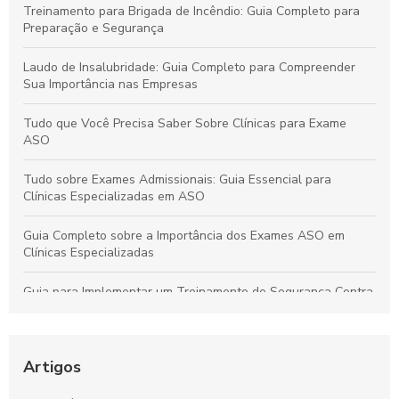
Treinamento para Brigada de Incêndio: Guia Completo para
Preparação e Segurança
Laudo de Insalubridade: Guia Completo para Compreender
Sua Importância nas Empresas
Tudo que Você Precisa Saber Sobre Clínicas para Exame
ASO
Tudo sobre Exames Admissionais: Guia Essencial para
Clínicas Especializadas em ASO
Guia Completo sobre a Importância dos Exames ASO em
Clínicas Especializadas
Guia para Implementar um Treinamento de Segurança Contra
Incêndios Eficiente na Empresa
Laudo de Insalubridade: Essencial para Garantir a Segurança
no Trabalho
Artigos