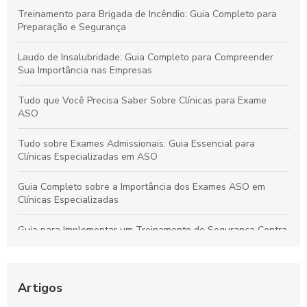
Treinamento para Brigada de Incêndio: Guia Completo para
Preparação e Segurança
Laudo de Insalubridade: Guia Completo para Compreender
Sua Importância nas Empresas
Tudo que Você Precisa Saber Sobre Clínicas para Exame
ASO
Tudo sobre Exames Admissionais: Guia Essencial para
Clínicas Especializadas em ASO
Guia Completo sobre a Importância dos Exames ASO em
Clínicas Especializadas
Guia para Implementar um Treinamento de Segurança Contra
Incêndios Eficiente na Empresa
Laudo de Insalubridade: Essencial para Garantir a Segurança
no Trabalho
Artigos