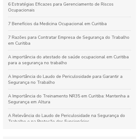
Por que os Exames Ocupacionais São Essenciais para a
6 Estratégias Eficazes para Gerenciamento de Riscos
Saúde e Segurança no Trabalho
Ocupacionais
Curso de NR10 em Curitiba: Essencial para Garantir a
7 Benefícios da Medicina Ocupacional em Curitiba
Segurança no Trabalho
7 Razões para Contratar Empresa de Segurança do Trabalho
em Curitiba
A importância do atestado de saúde ocupacional em Curitiba
para a segurança no trabalho
A Importância do Laudo de Periculosidade para Garantir a
Segurança no Trabalho
A Importância do Treinamento NR35 em Curitiba: Mantenha a
Segurança em Altura
A Relevância do Laudo de Periculosidade na Segurança do
Trabalho e na Proteção dos Funcionários
Aprenda a Elaborar um Laudo de Periculosidade com Precisão