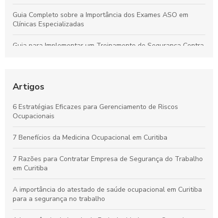
Guia Completo sobre a Importância dos Exames ASO em
Clínicas Especializadas
Guia para Implementar um Treinamento de Segurança Contra
Incêndios Eficiente na Empresa
Laudo de Insalubridade: Essencial para Garantir a Segurança
no Trabalho
Artigos
Por que os Exames Ocupacionais São Essenciais para a
6 Estratégias Eficazes para Gerenciamento de Riscos
Saúde e Segurança no Trabalho
Ocupacionais
Curso de NR10 em Curitiba: Essencial para Garantir a
7 Benefícios da Medicina Ocupacional em Curitiba
Segurança no Trabalho
7 Razões para Contratar Empresa de Segurança do Trabalho
em Curitiba
A importância do atestado de saúde ocupacional em Curitiba
para a segurança no trabalho