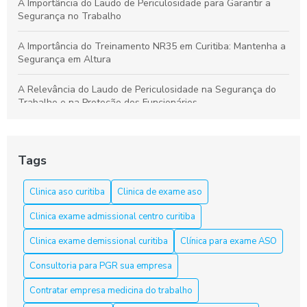
A Importância do Laudo de Periculosidade para Garantir a
Segurança no Trabalho
A Importância do Treinamento NR35 em Curitiba: Mantenha a
Segurança em Altura
A Relevância do Laudo de Periculosidade na Segurança do
Trabalho e na Proteção dos Funcionários
Aprenda a Elaborar um Laudo de Periculosidade com Precisão
Tags
Aprenda tudo sobre o curso NR 33 em Curitiba e garanta sua
segurança
Clinica aso curitiba
Clinica de exame aso
Aso Curitiba é a Solução Ideal para a Saúde e Segurança do
Clinica exame admissional centro curitiba
Trabalho
Clinica exame demissional curitiba
Clínica para exame ASO
Aso Curitiba é a Solução Ideal para sua Saúde e Bem-Estar
Consultoria para PGR sua empresa
Aso Curitiba é a Solução Ideal para sua Saúde e Segurança
Contratar empresa medicina do trabalho
no Trabalho