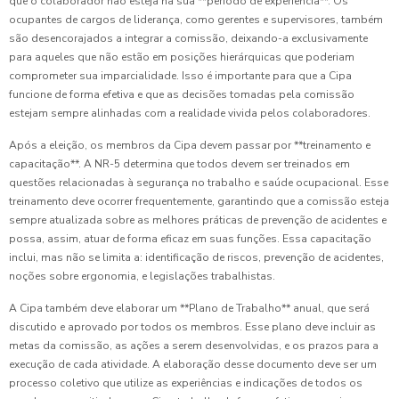
que o colaborador não esteja na sua **período de experiência**. Os
ocupantes de cargos de liderança, como gerentes e supervisores, também
são desencorajados a integrar a comissão, deixando-a exclusivamente
para aqueles que não estão em posições hierárquicas que poderiam
comprometer sua imparcialidade. Isso é importante para que a Cipa
funcione de forma efetiva e que as decisões tomadas pela comissão
estejam sempre alinhadas com a realidade vivida pelos colaboradores.
Após a eleição, os membros da Cipa devem passar por **treinamento e
capacitação**. A NR-5 determina que todos devem ser treinados em
questões relacionadas à segurança no trabalho e saúde ocupacional. Esse
treinamento deve ocorrer frequentemente, garantindo que a comissão esteja
sempre atualizada sobre as melhores práticas de prevenção de acidentes e
possa, assim, atuar de forma eficaz em suas funções. Essa capacitação
inclui, mas não se limita a: identificação de riscos, prevenção de acidentes,
noções sobre ergonomia, e legislações trabalhistas.
A Cipa também deve elaborar um **Plano de Trabalho** anual, que será
discutido e aprovado por todos os membros. Esse plano deve incluir as
metas da comissão, as ações a serem desenvolvidas, e os prazos para a
execução de cada atividade. A elaboração desse documento deve ser um
processo coletivo que utilize as experiências e indicações de todos os