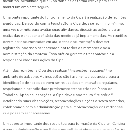
membros, permitindo que a Cipa trabalhe de forma efetiva para criar e
manter um ambiente seguro.
Uma parte importante do funcionamento da Cipa é a realização de reuniões
periódicas. De acordo com a legislação, a Cipa deve se reunir, no mínimo,
uma vez por mês para avaliar suas atividades, discutir as ações a serem
realizadas e analisar a eficácia das medidas já implementadas. As reuniões
devem ser documentadas em ata, e essa documentação deve ser
registrada, podendo ser acessada por todos os membros e pela
administração da empresa. Essa prática garante a transparência e a
responsabilidade nas ações da Cipa.
Além das reuniões, a Cipa deve realizar **inspeções regulares** no
ambiente de trabalho. As inspeções são ferramentas essenciais para a
identificação de riscos e devem ser realizadas em intervalos regulares,
respeitando a periodicidade previamente estabelecida no Plano de
Trabalho. Após as inspeções, a Cipa deve elaborar um **relatório**
detalhando suas observações, recomendações e ações a serem tomadas,
colaborando com a administração para a implementação das melhorias
que possam ser necessárias.
Um aspecto importante dos requisitos para formação da Cipa em Curitiba
é que a administração deve **dar suporte** às atividades da comissão. As