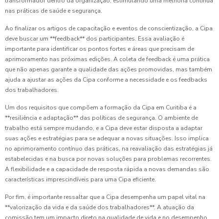
transformador dentro da organização, estimulando uma melhoria contínua
nas práticas de saúde e segurança.
Ao finalizar os artigos de capacitação e eventos de conscientização, a Cipa
deve buscar um **feedback** dos participantes. Essa avaliação é
importante para identificar os pontos fortes e áreas que precisam de
aprimoramento nas próximas edições. A coleta de feedback é uma prática
que não apenas garante a qualidade das ações promovidas, mas também
ajuda a ajustar as ações da Cipa conforme a necessidade e os feedbacks
dos trabalhadores.
Um dos requisitos que compõem a formação da Cipa em Curitiba é a
**resiliência e adaptação** das políticas de segurança. O ambiente de
trabalho está sempre mudando, e a Cipa deve estar disposta a adaptar
suas ações e estratégias para se adequar a novas situações. Isso implica
no aprimoramento contínuo das práticas, na reavaliação das estratégias já
estabelecidas e na busca por novas soluções para problemas recorrentes.
A flexibilidade e a capacidade de resposta rápida a novas demandas são
características imprescindíveis para uma Cipa eficiente.
Por fim, é importante ressaltar que a Cipa desempenha um papel vital na
**valorização da vida e da saúde dos trabalhadores**. A atuação da
comissão tem um impacto direto na qualidade de vida e no desempenho