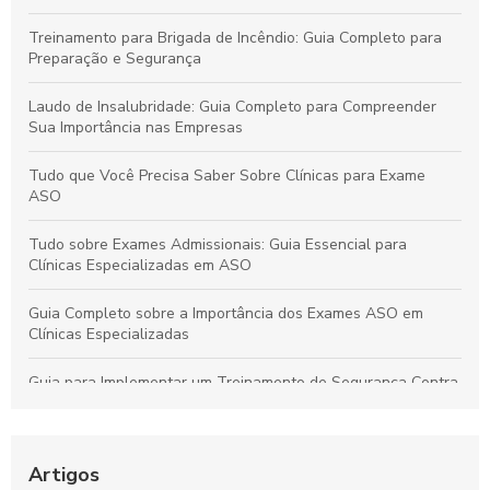
Treinamento para Brigada de Incêndio: Guia Completo para
Preparação e Segurança
Laudo de Insalubridade: Guia Completo para Compreender
Sua Importância nas Empresas
Tudo que Você Precisa Saber Sobre Clínicas para Exame
ASO
Tudo sobre Exames Admissionais: Guia Essencial para
Clínicas Especializadas em ASO
Guia Completo sobre a Importância dos Exames ASO em
Clínicas Especializadas
Guia para Implementar um Treinamento de Segurança Contra
Incêndios Eficiente na Empresa
Laudo de Insalubridade: Essencial para Garantir a Segurança
no Trabalho
Artigos