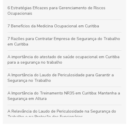
Por que os Exames Ocupacionais São Essenciais para a
6 Estratégias Eficazes para Gerenciamento de Riscos
Saúde e Segurança no Trabalho
Ocupacionais
Curso de NR10 em Curitiba: Essencial para Garantir a
7 Benefícios da Medicina Ocupacional em Curitiba
Segurança no Trabalho
7 Razões para Contratar Empresa de Segurança do Trabalho
em Curitiba
A importância do atestado de saúde ocupacional em Curitiba
para a segurança no trabalho
A Importância do Laudo de Periculosidade para Garantir a
Segurança no Trabalho
A Importância do Treinamento NR35 em Curitiba: Mantenha a
Segurança em Altura
A Relevância do Laudo de Periculosidade na Segurança do
Trabalho e na Proteção dos Funcionários