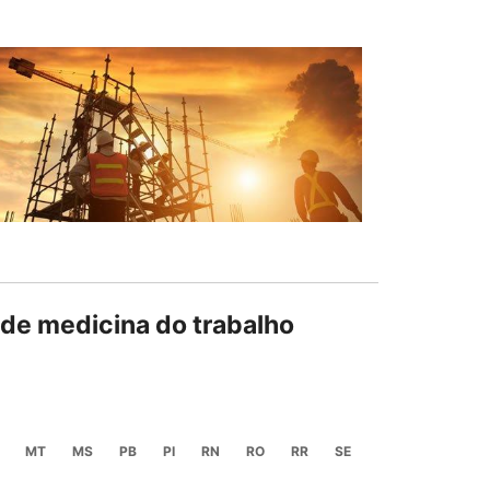
 de medicina do trabalho
MT
MS
PB
PI
RN
RO
RR
SE