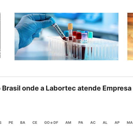
o Brasil onde a Labortec atende Empresa
S
PE
BA
CE
GO e DF
AM
PA
AC
AL
AP
MA