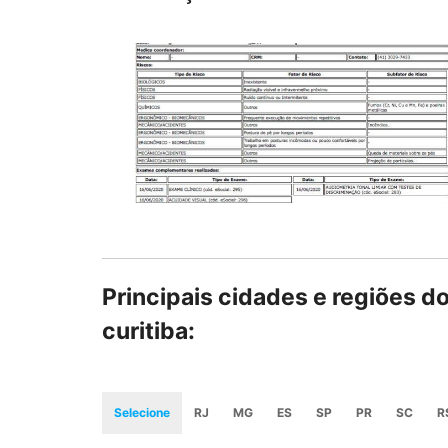
Principais cidades e regiões d
curitiba:
Selecione
RJ
MG
ES
SP
PR
SC
R