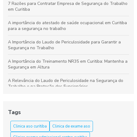
7 Razões para Contratar Empresa de Segurança do Trabalho
em Curitiba
A importância do atestado de saúde ocupacional em Curitiba
para a segurança no trabalho
A Importância do Laudo de Periculosidade para Garantir a
Segurança no Trabalho
A Importância do Treinamento NR35 em Curitiba: Mantenha a
Segurança em Altura
A Relevância do Laudo de Periculosidade na Segurança do
Trabalho e na Proteção dos Funcionários
Aprenda a Elaborar um Laudo de Periculosidade com Precisão
Tags
Aprenda tudo sobre o curso NR 33 em Curitiba e garanta sua
segurança
Clinica aso curitiba
Clinica de exame aso
Aso Curitiba é a Solução Ideal para a Saúde e Segurança do