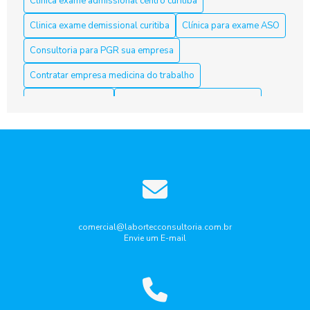
Clinica exame admissional centro curitiba
Trabalho
Clinica exame demissional curitiba
Clínica para exame ASO
Aso Curitiba é a Solução Ideal para sua Saúde e Bem-Estar
Consultoria para PGR sua empresa
Aso Curitiba é a Solução Ideal para sua Saúde e Segurança
Contratar empresa medicina do trabalho
no Trabalho
Curso nr10 curitiba
Elaboração laudo periculosidade
Aso Curitiba: 5 Dicas Para Escolher o Melhor Serviço
Empresa de medicina do trabalho
ASO Curitiba: clínicas especializadas em exames admissionais
Empresa de medicina do trabalho curitiba
e periódicos
Empresa que faz laudo de insalubridade
ASO Curitiba: Como Garantir a Saúde dos Trabalhadores com
Exames Ocupacionais
Gestão de riscos ocupacionais
Aso Curitiba: Conheça a Melhor Acessoria
Laudo de ruido ambiental curitiba
Laudo periculosidade
comercial@labortecconsultoria.com.br
Envie um E-mail
Pcmso aso curitiba
Ppra pcmso curitiba
Aso Curitiba: Descubra Como Garantir Seu Futuro Profissional
com Segurança
Programa de gerenciamento de Riscos PGR
Aso Curitiba: Descubra Tudo Aqui
Programa de gerenciamento de riscos pgr