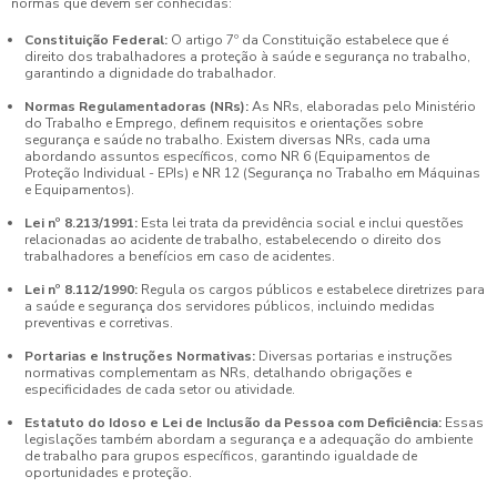
normas que devem ser conhecidas:
Constituição Federal:
O artigo 7º da Constituição estabelece que é
direito dos trabalhadores a proteção à saúde e segurança no trabalho,
garantindo a dignidade do trabalhador.
Normas Regulamentadoras (NRs):
As NRs, elaboradas pelo Ministério
do Trabalho e Emprego, definem requisitos e orientações sobre
segurança e saúde no trabalho. Existem diversas NRs, cada uma
abordando assuntos específicos, como NR 6 (Equipamentos de
Proteção Individual - EPIs) e NR 12 (Segurança no Trabalho em Máquinas
e Equipamentos).
Lei nº 8.213/1991:
Esta lei trata da previdência social e inclui questões
relacionadas ao acidente de trabalho, estabelecendo o direito dos
trabalhadores a benefícios em caso de acidentes.
Lei nº 8.112/1990:
Regula os cargos públicos e estabelece diretrizes para
a saúde e segurança dos servidores públicos, incluindo medidas
preventivas e corretivas.
Portarias e Instruções Normativas:
Diversas portarias e instruções
normativas complementam as NRs, detalhando obrigações e
especificidades de cada setor ou atividade.
Estatuto do Idoso e Lei de Inclusão da Pessoa com Deficiência:
Essas
legislações também abordam a segurança e a adequação do ambiente
de trabalho para grupos específicos, garantindo igualdade de
oportunidades e proteção.