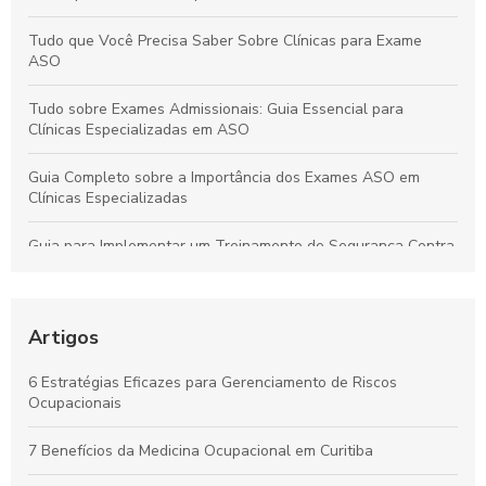
Tudo que Você Precisa Saber Sobre Clínicas para Exame
ASO
Tudo sobre Exames Admissionais: Guia Essencial para
Clínicas Especializadas em ASO
Guia Completo sobre a Importância dos Exames ASO em
Clínicas Especializadas
Guia para Implementar um Treinamento de Segurança Contra
Incêndios Eficiente na Empresa
Laudo de Insalubridade: Essencial para Garantir a Segurança
no Trabalho
Artigos
Por que os Exames Ocupacionais São Essenciais para a
6 Estratégias Eficazes para Gerenciamento de Riscos
Saúde e Segurança no Trabalho
Ocupacionais
Curso de NR10 em Curitiba: Essencial para Garantir a
7 Benefícios da Medicina Ocupacional em Curitiba
Segurança no Trabalho