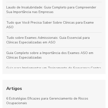
Laudo de Insalubridade: Guia Completo para Compreender
Sua Importância nas Empresas
Tudo que Você Precisa Saber Sobre Clínicas para Exame
ASO
Tudo sobre Exames Admissionais: Guia Essencial para
Clínicas Especializadas em ASO
Guia Completo sobre a Importância dos Exames ASO em
Clínicas Especializadas
Guia para Implementar um Treinamento de Segurança Contra
Incêndios Eficiente na Empresa
Laudo de Insalubridade: Essencial para Garantir a Segurança
no Trabalho
Artigos
Por que os Exames Ocupacionais São Essenciais para a
6 Estratégias Eficazes para Gerenciamento de Riscos
Saúde e Segurança no Trabalho
Ocupacionais