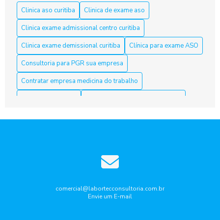
Clinica aso curitiba
Clinica de exame aso
Aso Curitiba é a Solução Ideal para a Saúde e Segurança do
Clinica exame admissional centro curitiba
Trabalho
Clinica exame demissional curitiba
Clínica para exame ASO
Aso Curitiba é a Solução Ideal para sua Saúde e Bem-Estar
Consultoria para PGR sua empresa
Aso Curitiba é a Solução Ideal para sua Saúde e Segurança
Contratar empresa medicina do trabalho
no Trabalho
Curso nr10 curitiba
Elaboração laudo periculosidade
Aso Curitiba: 5 Dicas Para Escolher o Melhor Serviço
Empresa de medicina do trabalho
ASO Curitiba: clínicas especializadas em exames admissionais
Empresa de medicina do trabalho curitiba
e periódicos
Empresa que faz laudo de insalubridade
ASO Curitiba: Como Garantir a Saúde dos Trabalhadores com
Exames Ocupacionais
Gestão de riscos ocupacionais
Aso Curitiba: Conheça a Melhor Acessoria
Laudo de ruido ambiental curitiba
Laudo periculosidade
comercial@labortecconsultoria.com.br
Envie um E-mail
Pcmso aso curitiba
Ppra pcmso curitiba
Aso Curitiba: Descubra Como Garantir Seu Futuro Profissional
com Segurança