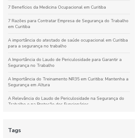
Curso de NR10 em Curitiba: Essencial para Garantir a
7 Benefícios da Medicina Ocupacional em Curitiba
Segurança no Trabalho
7 Razões para Contratar Empresa de Segurança do Trabalho
em Curitiba
A importância do atestado de saúde ocupacional em Curitiba
para a segurança no trabalho
A Importância do Laudo de Periculosidade para Garantir a
Segurança no Trabalho
A Importância do Treinamento NR35 em Curitiba: Mantenha a
Segurança em Altura
A Relevância do Laudo de Periculosidade na Segurança do
Trabalho e na Proteção dos Funcionários
Aprenda a Elaborar um Laudo de Periculosidade com Precisão
Tags
Aprenda tudo sobre o curso NR 33 em Curitiba e garanta sua
segurança