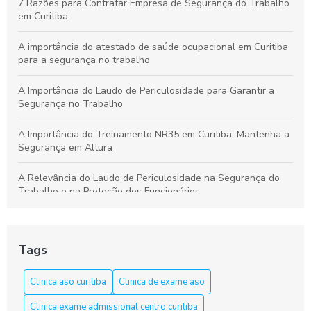
7 Razões para Contratar Empresa de Segurança do Trabalho
em Curitiba
A importância do atestado de saúde ocupacional em Curitiba
para a segurança no trabalho
A Importância do Laudo de Periculosidade para Garantir a
Segurança no Trabalho
A Importância do Treinamento NR35 em Curitiba: Mantenha a
Segurança em Altura
A Relevância do Laudo de Periculosidade na Segurança do
Trabalho e na Proteção dos Funcionários
Aprenda a Elaborar um Laudo de Periculosidade com Precisão
Tags
Aprenda tudo sobre o curso NR 33 em Curitiba e garanta sua
segurança
Clinica aso curitiba
Clinica de exame aso
Aso Curitiba é a Solução Ideal para a Saúde e Segurança do
Clinica exame admissional centro curitiba
Trabalho