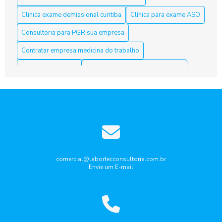
Clinica exame demissional curitiba
Clínica para exame ASO
Aso Curitiba é a Solução Ideal para sua Saúde e Bem-Estar
Consultoria para PGR sua empresa
Aso Curitiba é a Solução Ideal para sua Saúde e Segurança
Contratar empresa medicina do trabalho
no Trabalho
Curso nr10 curitiba
Elaboração laudo periculosidade
Aso Curitiba: 5 Dicas Para Escolher o Melhor Serviço
Empresa de medicina do trabalho
ASO Curitiba: clínicas especializadas em exames admissionais
Empresa de medicina do trabalho curitiba
e periódicos
Empresa que faz laudo de insalubridade
ASO Curitiba: Como Garantir a Saúde dos Trabalhadores com
Exames Ocupacionais
Gestão de riscos ocupacionais
Aso Curitiba: Conheça a Melhor Acessoria
Laudo de ruido ambiental curitiba
Laudo periculosidade
comercial@labortecconsultoria.com.br
Envie um E-mail
Pcmso aso curitiba
Ppra pcmso curitiba
Aso Curitiba: Descubra Como Garantir Seu Futuro Profissional
com Segurança
Programa de gerenciamento de Riscos PGR
Aso Curitiba: Descubra Tudo Aqui
Programa de gerenciamento de riscos pgr