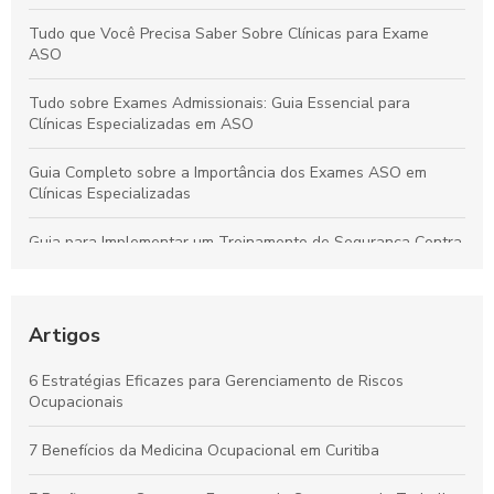
Tudo que Você Precisa Saber Sobre Clínicas para Exame
ASO
Tudo sobre Exames Admissionais: Guia Essencial para
Clínicas Especializadas em ASO
Guia Completo sobre a Importância dos Exames ASO em
Clínicas Especializadas
Guia para Implementar um Treinamento de Segurança Contra
Incêndios Eficiente na Empresa
Laudo de Insalubridade: Essencial para Garantir a Segurança
no Trabalho
Artigos
Por que os Exames Ocupacionais São Essenciais para a
6 Estratégias Eficazes para Gerenciamento de Riscos
Saúde e Segurança no Trabalho
Ocupacionais
Curso de NR10 em Curitiba: Essencial para Garantir a
7 Benefícios da Medicina Ocupacional em Curitiba
Segurança no Trabalho