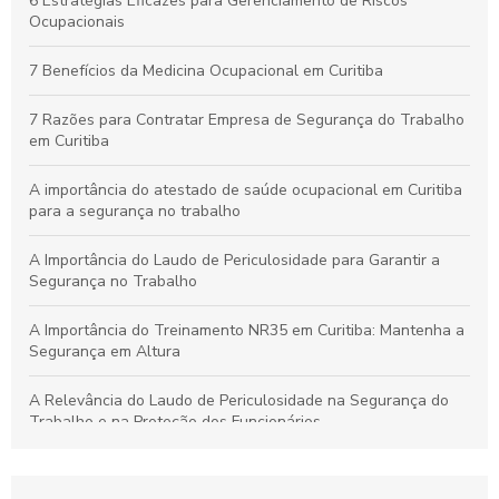
Por que os Exames Ocupacionais São Essenciais para a
6 Estratégias Eficazes para Gerenciamento de Riscos
Saúde e Segurança no Trabalho
Ocupacionais
Curso de NR10 em Curitiba: Essencial para Garantir a
7 Benefícios da Medicina Ocupacional em Curitiba
Segurança no Trabalho
7 Razões para Contratar Empresa de Segurança do Trabalho
em Curitiba
A importância do atestado de saúde ocupacional em Curitiba
para a segurança no trabalho
A Importância do Laudo de Periculosidade para Garantir a
Segurança no Trabalho
A Importância do Treinamento NR35 em Curitiba: Mantenha a
Segurança em Altura
A Relevância do Laudo de Periculosidade na Segurança do
Trabalho e na Proteção dos Funcionários
Aprenda a Elaborar um Laudo de Periculosidade com Precisão