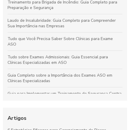
Treinamento para Brigada de Incêndio: Guia Completo para
Preparação e Segurança
Laudo de Insalubridade: Guia Completo para Compreender
Sua Importância nas Empresas
Tudo que Você Precisa Saber Sobre Clínicas para Exame
ASO
Tudo sobre Exames Admissionais: Guia Essencial para
Clínicas Especializadas em ASO
Guia Completo sobre a Importância dos Exames ASO em
Clínicas Especializadas
Guia para Implementar um Treinamento de Segurança Contra
Incêndios Eficiente na Empresa
Laudo de Insalubridade: Essencial para Garantir a Segurança
no Trabalho
Artigos