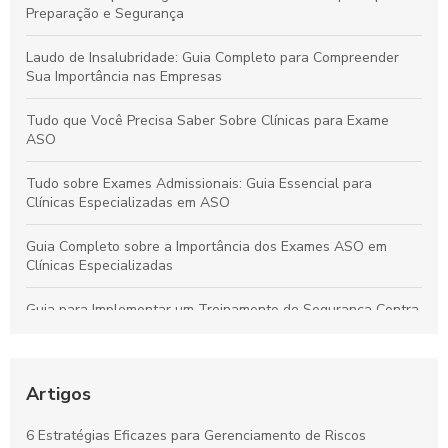
Preparação e Segurança
Laudo de Insalubridade: Guia Completo para Compreender
Sua Importância nas Empresas
Tudo que Você Precisa Saber Sobre Clínicas para Exame
ASO
Tudo sobre Exames Admissionais: Guia Essencial para
Clínicas Especializadas em ASO
Guia Completo sobre a Importância dos Exames ASO em
Clínicas Especializadas
Guia para Implementar um Treinamento de Segurança Contra
Incêndios Eficiente na Empresa
Laudo de Insalubridade: Essencial para Garantir a Segurança
no Trabalho
Artigos
Por que os Exames Ocupacionais São Essenciais para a
6 Estratégias Eficazes para Gerenciamento de Riscos