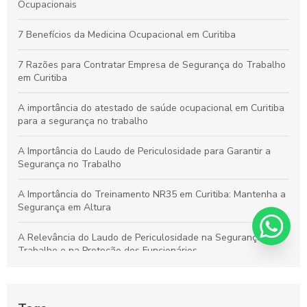
Saúde e Segurança no Trabalho
Ocupacionais
Curso de NR10 em Curitiba: Essencial para Garantir a
7 Benefícios da Medicina Ocupacional em Curitiba
Segurança no Trabalho
7 Razões para Contratar Empresa de Segurança do Trabalho
em Curitiba
A importância do atestado de saúde ocupacional em Curitiba
para a segurança no trabalho
A Importância do Laudo de Periculosidade para Garantir a
Segurança no Trabalho
A Importância do Treinamento NR35 em Curitiba: Mantenha a
Segurança em Altura
A Relevância do Laudo de Periculosidade na Segurança do
Trabalho e na Proteção dos Funcionários
Aprenda a Elaborar um Laudo de Periculosidade com Precisão