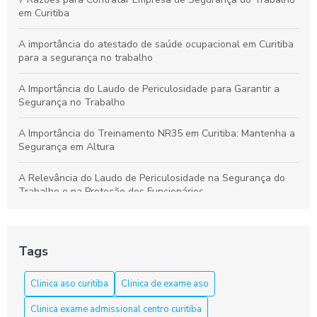
em Curitiba
A importância do atestado de saúde ocupacional em Curitiba
para a segurança no trabalho
A Importância do Laudo de Periculosidade para Garantir a
Segurança no Trabalho
A Importância do Treinamento NR35 em Curitiba: Mantenha a
Segurança em Altura
A Relevância do Laudo de Periculosidade na Segurança do
Trabalho e na Proteção dos Funcionários
Aprenda a Elaborar um Laudo de Periculosidade com Precisão
Tags
Aprenda tudo sobre o curso NR 33 em Curitiba e garanta sua
segurança
Clinica aso curitiba
Clinica de exame aso
Aso Curitiba é a Solução Ideal para a Saúde e Segurança do
Clinica exame admissional centro curitiba
Trabalho