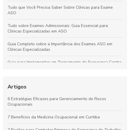
Tudo que Você Precisa Saber Sobre Clínicas para Exame
ASO
Tudo sobre Exames Admissionais: Guia Essencial para
Clínicas Especializadas em ASO
Guia Completo sobre a Importância dos Exames ASO em
Clínicas Especializadas
Guia para Implementar um Treinamento de Segurança Contra
Incêndios Eficiente na Empresa
Laudo de Insalubridade: Essencial para Garantir a Segurança
no Trabalho
Artigos
Por que os Exames Ocupacionais São Essenciais para a
6 Estratégias Eficazes para Gerenciamento de Riscos
Saúde e Segurança no Trabalho
Ocupacionais
Curso de NR10 em Curitiba: Essencial para Garantir a
7 Benefícios da Medicina Ocupacional em Curitiba
Segurança no Trabalho
7 Razões para Contratar Empresa de Segurança do Trabalho