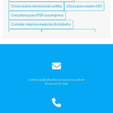
Clinica exame demissional curitiba
Clínica para exame ASO
Aso Curitiba é a Solução Ideal para sua Saúde e Bem-Estar
Consultoria para PGR sua empresa
Aso Curitiba é a Solução Ideal para sua Saúde e Segurança
Contratar empresa medicina do trabalho
no Trabalho
Curso nr10 curitiba
Elaboração laudo periculosidade
Aso Curitiba: 5 Dicas Para Escolher o Melhor Serviço
Empresa de medicina do trabalho
ASO Curitiba: clínicas especializadas em exames admissionais
Empresa de medicina do trabalho curitiba
e periódicos
Empresa que faz laudo de insalubridade
ASO Curitiba: Como Garantir a Saúde dos Trabalhadores com
Exames Ocupacionais
Gestão de riscos ocupacionais
Aso Curitiba: Conheça a Melhor Acessoria
Laudo de ruido ambiental curitiba
Laudo periculosidade
comercial@labortecconsultoria.com.br
Envie um E-mail
Pcmso aso curitiba
Ppra pcmso curitiba
Aso Curitiba: Descubra Como Garantir Seu Futuro Profissional
com Segurança
Programa de gerenciamento de Riscos PGR
Aso Curitiba: Descubra Tudo Aqui
Programa de gerenciamento de riscos pgr