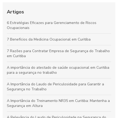
Laudo de Insalubridade: Essencial para Garantir a Segurança
no Trabalho
Artigos
Por que os Exames Ocupacionais São Essenciais para a
6 Estratégias Eficazes para Gerenciamento de Riscos
Saúde e Segurança no Trabalho
Ocupacionais
Curso de NR10 em Curitiba: Essencial para Garantir a
7 Benefícios da Medicina Ocupacional em Curitiba
Segurança no Trabalho
7 Razões para Contratar Empresa de Segurança do Trabalho
em Curitiba
A importância do atestado de saúde ocupacional em Curitiba
para a segurança no trabalho
A Importância do Laudo de Periculosidade para Garantir a
Segurança no Trabalho
A Importância do Treinamento NR35 em Curitiba: Mantenha a
Segurança em Altura
A Relevância do Laudo de Periculosidade na Segurança do