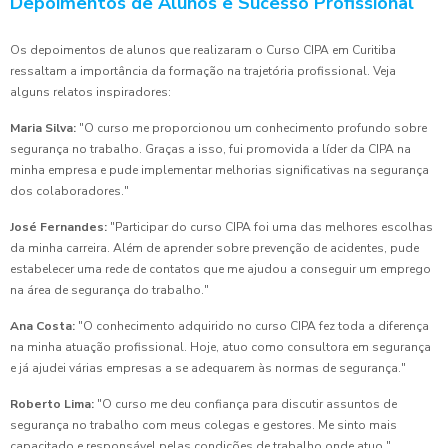
Depoimentos de Alunos e Sucesso Profissional
Os depoimentos de alunos que realizaram o Curso CIPA em Curitiba
ressaltam a importância da formação na trajetória profissional. Veja
alguns relatos inspiradores:
Maria Silva:
"O curso me proporcionou um conhecimento profundo sobre
segurança no trabalho. Graças a isso, fui promovida a líder da CIPA na
minha empresa e pude implementar melhorias significativas na segurança
dos colaboradores."
José Fernandes:
"Participar do curso CIPA foi uma das melhores escolhas
da minha carreira. Além de aprender sobre prevenção de acidentes, pude
estabelecer uma rede de contatos que me ajudou a conseguir um emprego
na área de segurança do trabalho."
Ana Costa:
"O conhecimento adquirido no curso CIPA fez toda a diferença
na minha atuação profissional. Hoje, atuo como consultora em segurança
e já ajudei várias empresas a se adequarem às normas de segurança."
Roberto Lima:
"O curso me deu confiança para discutir assuntos de
segurança no trabalho com meus colegas e gestores. Me sinto mais
capacitado e responsável pelas condições de trabalho onde atuo."