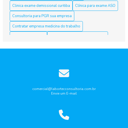
Clinica exame demissional curitiba
Clínica para exame ASO
Aso Curitiba é a Solução Ideal para sua Saúde e Bem-Estar
Consultoria para PGR sua empresa
Aso Curitiba é a Solução Ideal para sua Saúde e Segurança
Contratar empresa medicina do trabalho
no Trabalho
Curso nr10 curitiba
Elaboração laudo periculosidade
Aso Curitiba: 5 Dicas Para Escolher o Melhor Serviço
Empresa de medicina do trabalho
ASO Curitiba: clínicas especializadas em exames admissionais
Empresa de medicina do trabalho curitiba
e periódicos
Empresa que faz laudo de insalubridade
ASO Curitiba: Como Garantir a Saúde dos Trabalhadores com
Exames Ocupacionais
Gestão de riscos ocupacionais
Aso Curitiba: Conheça a Melhor Acessoria
Laudo de ruido ambiental curitiba
Laudo periculosidade
comercial@labortecconsultoria.com.br
Envie um E-mail
Pcmso aso curitiba
Ppra pcmso curitiba
Aso Curitiba: Descubra Como Garantir Seu Futuro Profissional
com Segurança
Programa de gerenciamento de Riscos PGR
Aso Curitiba: Descubra Tudo Aqui
Programa de gerenciamento de riscos pgr