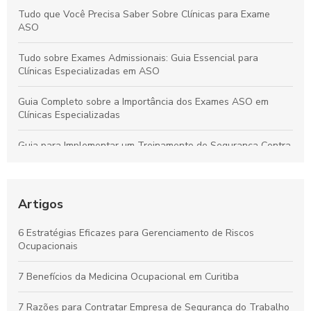
Tudo que Você Precisa Saber Sobre Clínicas para Exame
ASO
Tudo sobre Exames Admissionais: Guia Essencial para
Clínicas Especializadas em ASO
Guia Completo sobre a Importância dos Exames ASO em
Clínicas Especializadas
Guia para Implementar um Treinamento de Segurança Contra
Incêndios Eficiente na Empresa
Laudo de Insalubridade: Essencial para Garantir a Segurança
no Trabalho
Artigos
Por que os Exames Ocupacionais São Essenciais para a
6 Estratégias Eficazes para Gerenciamento de Riscos
Saúde e Segurança no Trabalho
Ocupacionais
Curso de NR10 em Curitiba: Essencial para Garantir a
7 Benefícios da Medicina Ocupacional em Curitiba
Segurança no Trabalho
7 Razões para Contratar Empresa de Segurança do Trabalho