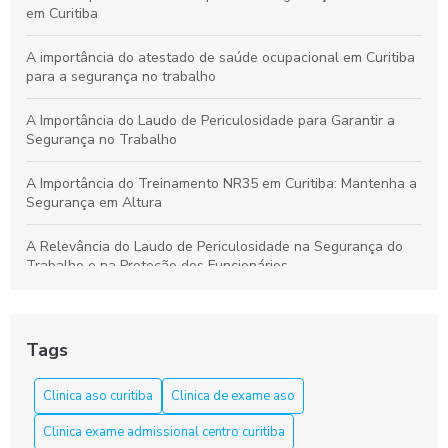
em Curitiba
A importância do atestado de saúde ocupacional em Curitiba
para a segurança no trabalho
A Importância do Laudo de Periculosidade para Garantir a
Segurança no Trabalho
A Importância do Treinamento NR35 em Curitiba: Mantenha a
Segurança em Altura
A Relevância do Laudo de Periculosidade na Segurança do
Trabalho e na Proteção dos Funcionários
Aprenda a Elaborar um Laudo de Periculosidade com Precisão
Tags
Aprenda tudo sobre o curso NR 33 em Curitiba e garanta sua
segurança
Clinica aso curitiba
Clinica de exame aso
Aso Curitiba é a Solução Ideal para a Saúde e Segurança do
Clinica exame admissional centro curitiba
Trabalho