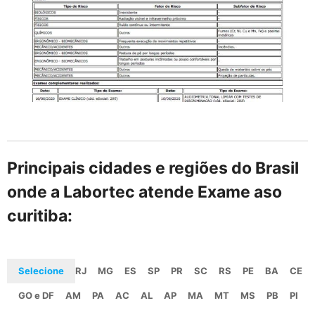
Principais cidades e regiões do Brasil
onde a Labortec atende Exame aso
curitiba:
Selecione
RJ
MG
ES
SP
PR
SC
RS
PE
BA
CE
GO e DF
AM
PA
AC
AL
AP
MA
MT
MS
PB
PI